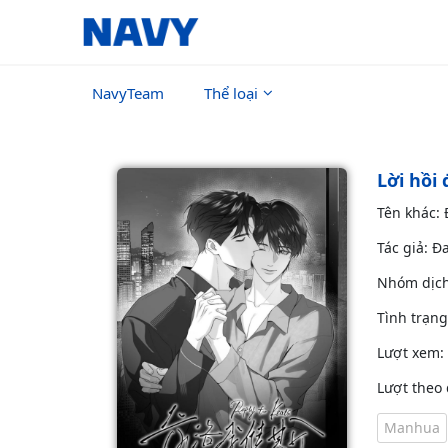
NavyTeam
Thể loại
Lời hồi
Tên khác:
Tác giả: Đ
Nhóm dịc
Tình trạn
Lượt xem:
Lượt theo 
Manhua