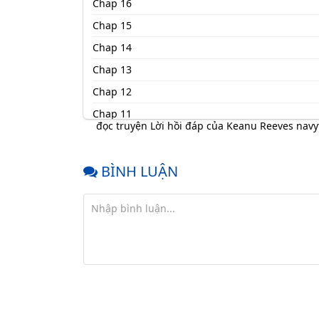
Chap 16
Chap 15
Chap 14
Chap 13
Chap 12
Chap 11
đọc truyện Lời hồi đáp của Keanu Reeves nav
Chap 10
Chap 9
BÌNH LUẬN
Chap 8.5
Chap 8
Chap 7
Chap 6
Chap 5
Chap 4
Chap 3