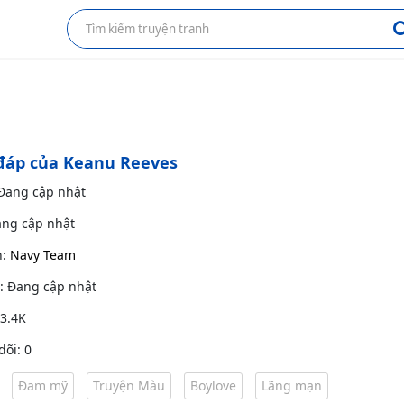
 đáp của Keanu Reeves
 Đang cập nhật
ang cập nhật
h:
Navy Team
g: Đang cập nhật
 3.4K
dõi: 0
Đam mỹ
Truyện Màu
Boylove
Lãng mạn