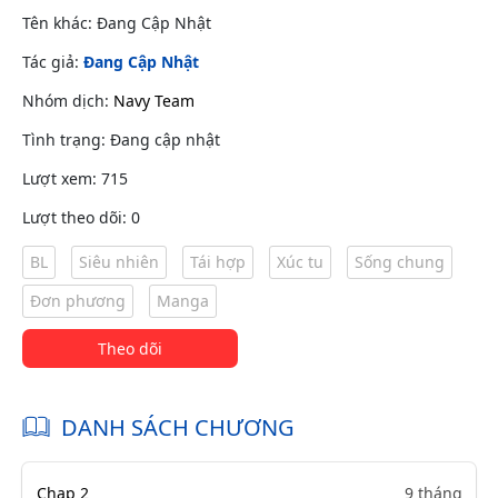
Tên khác: Đang Cập Nhật
Tác giả:
Đang Cập Nhật
Nhóm dịch:
Navy Team
Tình trạng: Đang cập nhật
Lượt xem: 715
Lượt theo dõi: 0
BL
Siêu nhiên
Tái hợp
Xúc tu
Sống chung
Đơn phương
Manga
Theo dõi
DANH SÁCH CHƯƠNG
Chap 2
9 tháng