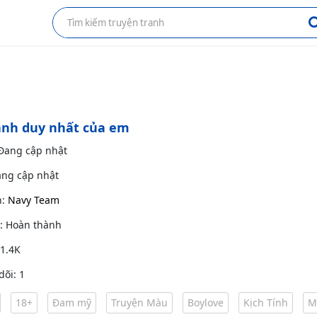
anh duy nhất của em
 Đang cập nhật
ang cập nhật
h:
Navy Team
g: Hoàn thành
 1.4K
dõi: 1
18+
Đam mỹ
Truyện Màu
Boylove
Kịch Tính
M