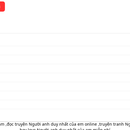
i
eam
,
đọc truyện Người anh duy nhất của em online
,
truyện tranh Ng
boy love Người anh duy nhất của em miễn phí