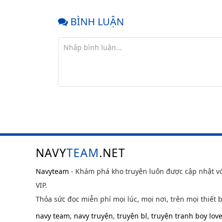
BÌNH LUẬN
NAVY
TEAM
.NET
Navyteam
- Khám phá kho truyện luôn được cập nhật v
VIP.
Thỏa sức đọc miễn phí mọi lúc, mọi nơi, trên mọi thiết b
navy team
,
navy truyện
,
truyện bl
,
truyện tranh boy lov