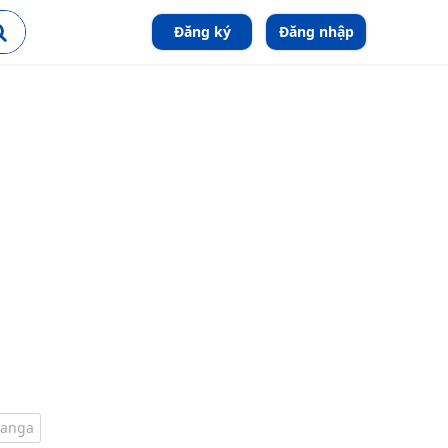
Đăng ký
Đăng nhập
anga