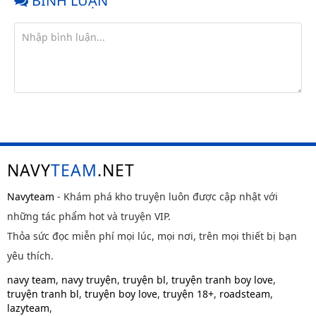
BÌNH LUẬN
NAVY
TEAM
.NET
Navyteam
- Khám phá kho truyện luôn được cập nhật với
những tác phẩm hot và truyện VIP.
Thỏa sức đọc miễn phí mọi lúc, mọi nơi, trên mọi thiết bị bạn
yêu thích.
navy team
,
navy truyện
,
truyện bl
,
truyện tranh boy love
,
truyện tranh bl
,
truyện boy love
,
truyện 18+
,
roadsteam
,
lazyteam
,