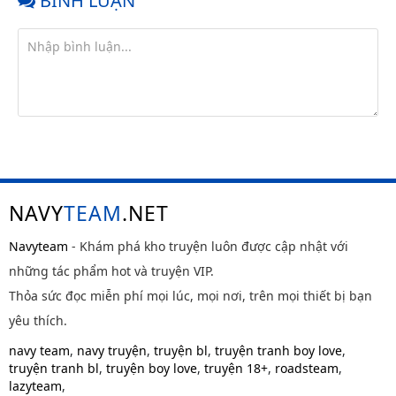
BÌNH LUẬN
NAVY
TEAM
.NET
Navyteam
- Khám phá kho truyện luôn được cập nhật với
những tác phẩm hot và truyện VIP.
Thỏa sức đọc miễn phí mọi lúc, mọi nơi, trên mọi thiết bị bạn
yêu thích.
navy team
,
navy truyện
,
truyện bl
,
truyện tranh boy love
,
truyện tranh bl
,
truyện boy love
,
truyện 18+
,
roadsteam
,
lazyteam
,