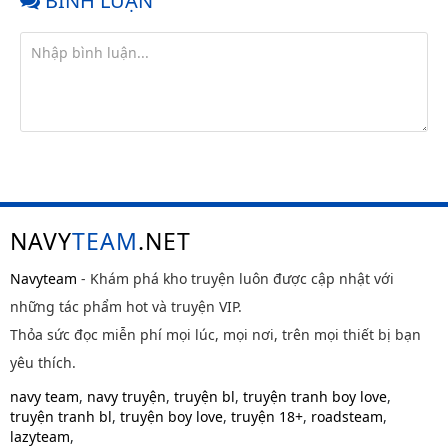
BÌNH LUẬN
NAVY
TEAM
.NET
Navyteam
- Khám phá kho truyện luôn được cập nhật với
những tác phẩm hot và truyện VIP.
Thỏa sức đọc miễn phí mọi lúc, mọi nơi, trên mọi thiết bị bạn
yêu thích.
navy team
,
navy truyện
,
truyện bl
,
truyện tranh boy love
,
truyện tranh bl
,
truyện boy love
,
truyện 18+
,
roadsteam
,
lazyteam
,