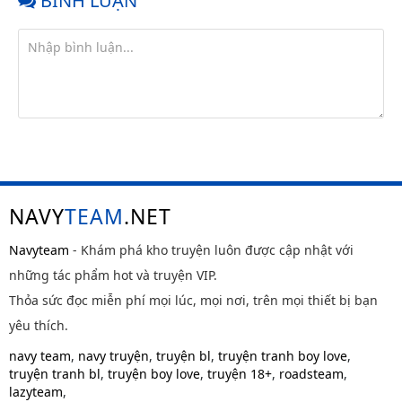
BÌNH LUẬN
NAVY
TEAM
.NET
Navyteam
- Khám phá kho truyện luôn được cập nhật với
những tác phẩm hot và truyện VIP.
Thỏa sức đọc miễn phí mọi lúc, mọi nơi, trên mọi thiết bị bạn
yêu thích.
navy team
,
navy truyện
,
truyện bl
,
truyện tranh boy love
,
truyện tranh bl
,
truyện boy love
,
truyện 18+
,
roadsteam
,
lazyteam
,