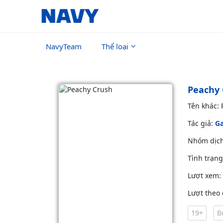
NavyTeam
Thể loại
Peachy 
Tên khác:
Tác giả:
Ga
Nhóm dịc
Tình trạn
Lượt xem:
Lượt theo 
19+
B