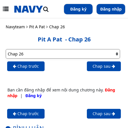
Đăng ký
Đăng nhập
Navyteam
Pit A Pat
Chap 26
Pit A Pat
- Chap 26
Chap trước
Chap sau
Bạn cần đăng nhập để xem nội dung chương này.
Đăng
nhập
|
Đăng ký
Chap trước
Chap sau