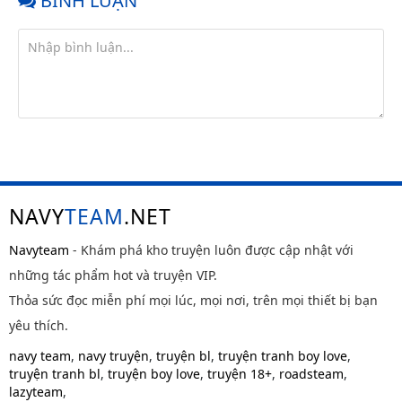
BÌNH LUẬN
NAVY
TEAM
.NET
Navyteam
- Khám phá kho truyện luôn được cập nhật với
những tác phẩm hot và truyện VIP.
Thỏa sức đọc miễn phí mọi lúc, mọi nơi, trên mọi thiết bị bạn
yêu thích.
navy team
,
navy truyện
,
truyện bl
,
truyện tranh boy love
,
truyện tranh bl
,
truyện boy love
,
truyện 18+
,
roadsteam
,
lazyteam
,