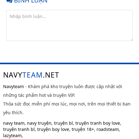
BÌNH LUẬN
NAVY
TEAM
.NET
Navyteam
- Khám phá kho truyện luôn được cập nhật với
những tác phẩm hot và truyện VIP.
Thỏa sức đọc miễn phí mọi lúc, mọi nơi, trên mọi thiết bị bạn
yêu thích.
navy team
,
navy truyện
,
truyện bl
,
truyện tranh boy love
,
truyện tranh bl
,
truyện boy love
,
truyện 18+
,
roadsteam
,
lazyteam
,