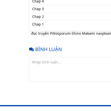
Chap 4
Chap 3
Chap 2
Chap 1
đọc truyện Pittosporum-Shino Makami navytea
BÌNH LUẬN