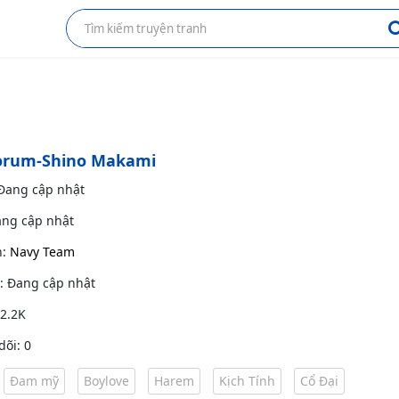
porum-Shino Makami
 Đang cập nhật
ang cập nhật
h:
Navy Team
g: Đang cập nhật
 2.2K
dõi: 0
Đam mỹ
Boylove
Harem
Kịch Tính
Cổ Đại