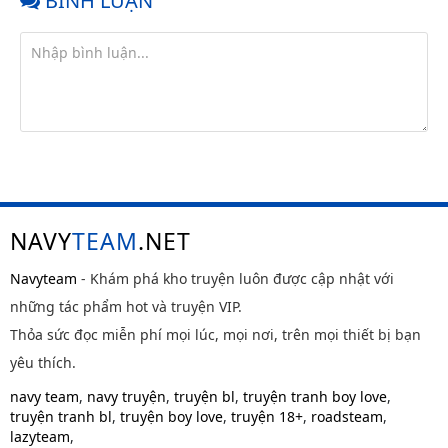
BÌNH LUẬN
NAVY
TEAM
.NET
Navyteam
- Khám phá kho truyện luôn được cập nhật với
những tác phẩm hot và truyện VIP.
Thỏa sức đọc miễn phí mọi lúc, mọi nơi, trên mọi thiết bị bạn
yêu thích.
navy team
,
navy truyện
,
truyện bl
,
truyện tranh boy love
,
truyện tranh bl
,
truyện boy love
,
truyện 18+
,
roadsteam
,
lazyteam
,