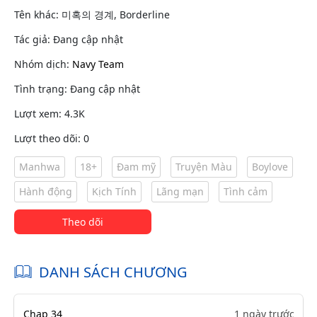
Tên khác: 미혹의 경계, Borderline
Tác giả: Đang cập nhật
Nhóm dịch:
Navy Team
Tình trạng: Đang cập nhật
Lượt xem: 4.3K
Lượt theo dõi: 0
Manhwa
18+
Đam mỹ
Truyện Màu
Boylove
Hành động
Kịch Tính
Lãng mạn
Tình cảm
Theo dõi
DANH SÁCH CHƯƠNG
Chap 34
1 ngày trước