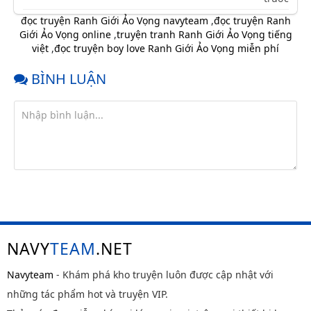
Chap 23
11 tháng
đọc truyện Ranh Giới Ảo Vọng navyteam
,
đọc truyện Ranh
trước
Giới Ảo Vọng online
,
truyện tranh Ranh Giới Ảo Vọng tiếng
việt
,
đọc truyện boy love Ranh Giới Ảo Vọng miễn phí
Chap 22
11 tháng
trước
BÌNH LUẬN
Chap 21
11 tháng
trước
Chap 20
11 tháng
trước
Chap 19
11 tháng
trước
Chap 18
11 tháng
trước
Chap 17
11 tháng
NAVY
TEAM
.NET
trước
Chap 16
11 tháng
Navyteam
- Khám phá kho truyện luôn được cập nhật với
trước
những tác phẩm hot và truyện VIP.
Chap 15
11 tháng