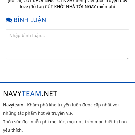
(Rô Lai) CÚT KHỎI NHÀ TÔI NGAY tiếng việt
,
đọc truyện boy
love (Rô Lai) CÚT KHỎI NHÀ TÔI NGAY miễn phí
BÌNH LUẬN
NAVY
TEAM
.NET
Navyteam
- Khám phá kho truyện luôn được cập nhật với
những tác phẩm hot và truyện VIP.
Thỏa sức đọc miễn phí mọi lúc, mọi nơi, trên mọi thiết bị bạn
yêu thích.