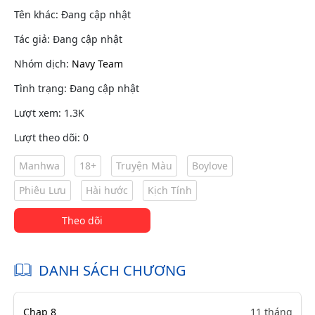
Tên khác: Đang cập nhật
Tác giả: Đang cập nhật
Nhóm dịch:
Navy Team
Tình trạng: Đang cập nhật
Lượt xem: 1.3K
Lượt theo dõi: 0
Manhwa
18+
Truyện Màu
Boylove
Phiêu Lưu
Hài hước
Kịch Tính
Theo dõi
DANH SÁCH CHƯƠNG
Chap 8
11 tháng