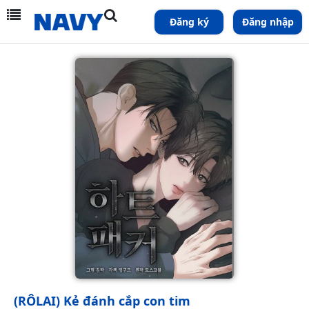
Đăng ký
Đăng nhập
(RÔLAI) Kẻ đánh cắp con tim