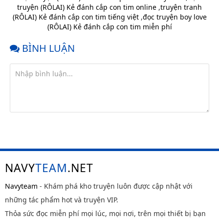
truyện (RÔLAI) Kẻ đánh cắp con tim online
,
truyện tranh
Chap 3
10 tháng
(RÔLAI) Kẻ đánh cắp con tim tiếng việt
,
đọc truyện boy love
trước
(RÔLAI) Kẻ đánh cắp con tim miễn phí
Chap 2
10 tháng
trước
BÌNH LUẬN
Chap 1
10 tháng
trước
NAVY
TEAM
.NET
Navyteam
- Khám phá kho truyện luôn được cập nhật với
những tác phẩm hot và truyện VIP.
Thỏa sức đọc miễn phí mọi lúc, mọi nơi, trên mọi thiết bị bạn