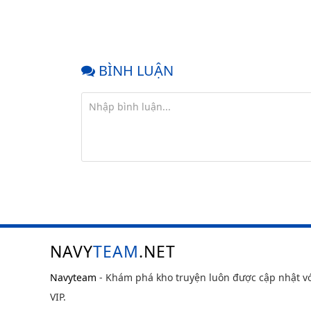
BÌNH LUẬN
NAVY
TEAM
.NET
Navyteam
- Khám phá kho truyện luôn được cập nhật v
VIP.