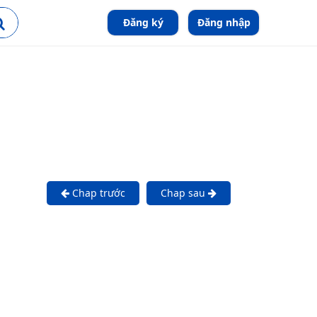
Đăng ký
Đăng nhập
Chap trước
Chap sau