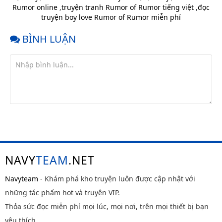
Rumor online
,
truyện tranh Rumor of Rumor tiếng việt
,
đọc
Chap 4
10 tháng
truyện boy love Rumor of Rumor miễn phí
trước
Chap 3
10 tháng
BÌNH LUẬN
trước
Chap 2
10 tháng
trước
Chap 1
10 tháng
trước
NAVY
TEAM
.NET
Navyteam
- Khám phá kho truyện luôn được cập nhật với
những tác phẩm hot và truyện VIP.
Thỏa sức đọc miễn phí mọi lúc, mọi nơi, trên mọi thiết bị bạn
yêu thích.