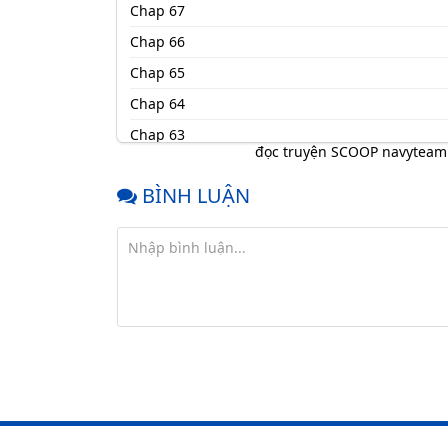
Chap 67
Chap 66
Chap 65
Chap 64
Chap 63
đọc truyện SCOOP navyteam
Chap 62
BÌNH LUẬN
Chap 61
Chap 60
Chap 59
Chap 58
Chap 57
Chap 56
Chap 55
Chap 54
Chap 53