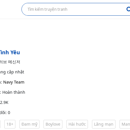
Tình Yêu
: 러브 메신저
ang cập nhật
h:
Navy Team
g: Hoàn thành
 2.9K
dõi: 0
18+
Đam mỹ
Boylove
Hài hước
Lãng mạn
Man