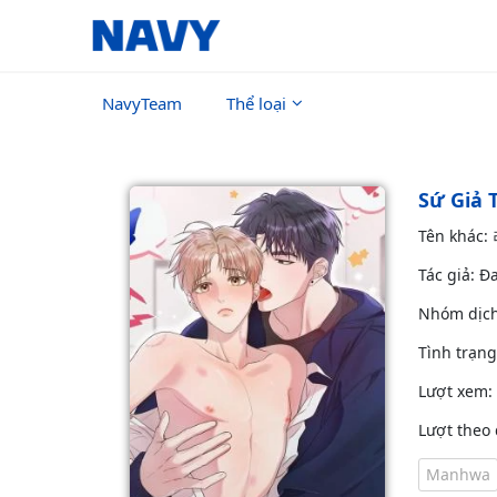
NavyTeam
Thể loại
Sứ Giả 
Tên khác
Tác giả: Đ
Nhóm dịc
Tình trạn
Lượt xem:
Lượt theo 
Manhwa