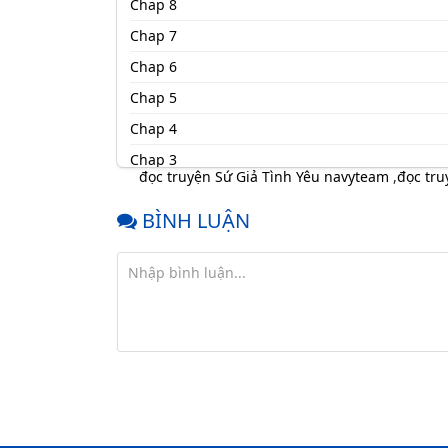
Chap 8
Chap 7
Chap 6
Chap 5
Chap 4
Chap 3
đọc truyện Sứ Giả Tình Yêu navyteam
,
đọc tru
Chap 2
BÌNH LUẬN
Chap 1