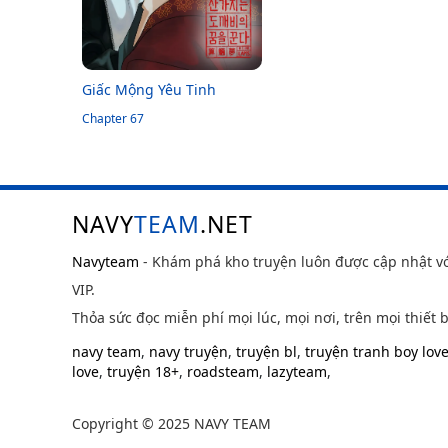
Giấc Mộng Yêu Tinh
Chapter 67
NAVY
TEAM
.NET
Navyteam
- Khám phá kho truyện luôn được cập nhật v
VIP.
Thỏa sức đọc miễn phí mọi lúc, mọi nơi, trên mọi thiết b
navy team
,
navy truyện
,
truyện bl
,
truyện tranh boy lov
love
,
truyện 18+
,
roadsteam
,
lazyteam
,
Copyright © 2025 NAVY TEAM