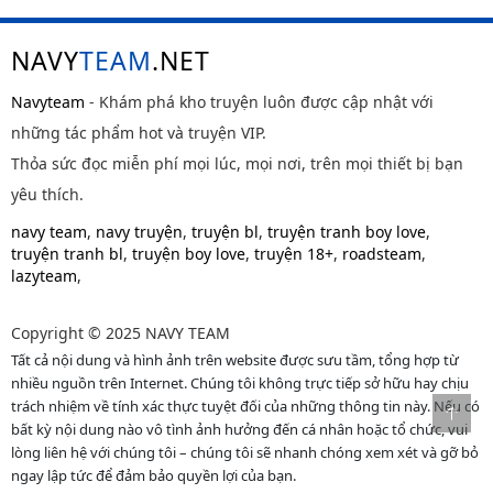
NAVY
TEAM
.NET
Navyteam
- Khám phá kho truyện luôn được cập nhật với
những tác phẩm hot và truyện VIP.
Thỏa sức đọc miễn phí mọi lúc, mọi nơi, trên mọi thiết bị bạn
yêu thích.
navy team
,
navy truyện
,
truyện bl
,
truyện tranh boy love
,
truyện tranh bl
,
truyện boy love
,
truyện 18+
,
roadsteam
,
lazyteam
,
Copyright © 2025 NAVY TEAM
Tất cả nội dung và hình ảnh trên website được sưu tầm, tổng hợp từ
nhiều nguồn trên Internet. Chúng tôi không trực tiếp sở hữu hay chịu
trách nhiệm về tính xác thực tuyệt đối của những thông tin này. Nếu có
bất kỳ nội dung nào vô tình ảnh hưởng đến cá nhân hoặc tổ chức, vui
lòng liên hệ với chúng tôi – chúng tôi sẽ nhanh chóng xem xét và gỡ bỏ
ngay lập tức để đảm bảo quyền lợi của bạn.