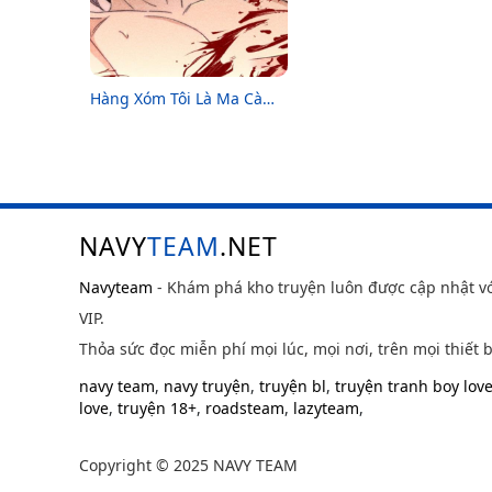
Hàng Xóm Tôi Là Ma Cà
Rồng
NAVY
TEAM
.NET
Navyteam
- Khám phá kho truyện luôn được cập nhật v
VIP.
Thỏa sức đọc miễn phí mọi lúc, mọi nơi, trên mọi thiết b
navy team
,
navy truyện
,
truyện bl
,
truyện tranh boy lov
love
,
truyện 18+
,
roadsteam
,
lazyteam
,
Copyright © 2025 NAVY TEAM