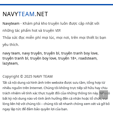
NAVY
TEAM
.NET
Navyteam
- Khám phá kho truyện luôn được cập nhật với
những tác phẩm hot và truyện VIP.
Thỏa sức đọc miễn phí mọi lúc, mọi nơi, trên mọi thiết bị bạn
yêu thích.
navy team
,
navy truyện
,
truyện bl
,
truyện tranh boy love
,
truyện tranh bl
,
truyện boy love
,
truyện 18+
,
roadsteam
,
lazyteam
,
Copyright © 2025 NAVY TEAM
Tất cả nội dung và hình ảnh trên website được sưu tầm, tổng hợp từ
nhiều nguồn trên Internet. Chúng tôi không trực tiếp sở hữu hay chịu
trách nhiệm về tính xác thực tuyệt đối của những thông tin này. Nếu có
bất kỳ nội dung nào vô tình ảnh hưởng đến cá nhân hoặc tổ chức, vui
lòng liên hệ với chúng tôi – chúng tôi sẽ nhanh chóng xem xét và gỡ bỏ
ngay lập tức để đảm bảo quyền lợi của bạn.