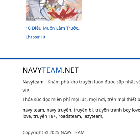
10 Điều Muốn Làm Trước
Tuổi 40
Chapter 10
NAVY
TEAM
.NET
Navyteam
- Khám phá kho truyện luôn được cập nhật v
VIP.
Thỏa sức đọc miễn phí mọi lúc, mọi nơi, trên mọi thiết b
navy team
,
navy truyện
,
truyện bl
,
truyện tranh boy lov
love
,
truyện 18+
,
roadsteam
,
lazyteam
,
Copyright © 2025 NAVY TEAM