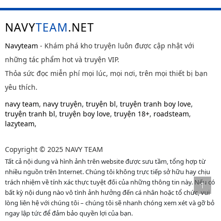
NAVY
TEAM
.NET
Navyteam
- Khám phá kho truyện luôn được cập nhật với
những tác phẩm hot và truyện VIP.
Thỏa sức đọc miễn phí mọi lúc, mọi nơi, trên mọi thiết bị bạn
yêu thích.
navy team
,
navy truyện
,
truyện bl
,
truyện tranh boy love
,
truyện tranh bl
,
truyện boy love
,
truyện 18+
,
roadsteam
,
lazyteam
,
Copyright © 2025 NAVY TEAM
Tất cả nội dung và hình ảnh trên website được sưu tầm, tổng hợp từ
nhiều nguồn trên Internet. Chúng tôi không trực tiếp sở hữu hay chịu
trách nhiệm về tính xác thực tuyệt đối của những thông tin này. Nếu có
bất kỳ nội dung nào vô tình ảnh hưởng đến cá nhân hoặc tổ chức, vui
lòng liên hệ với chúng tôi – chúng tôi sẽ nhanh chóng xem xét và gỡ bỏ
ngay lập tức để đảm bảo quyền lợi của bạn.