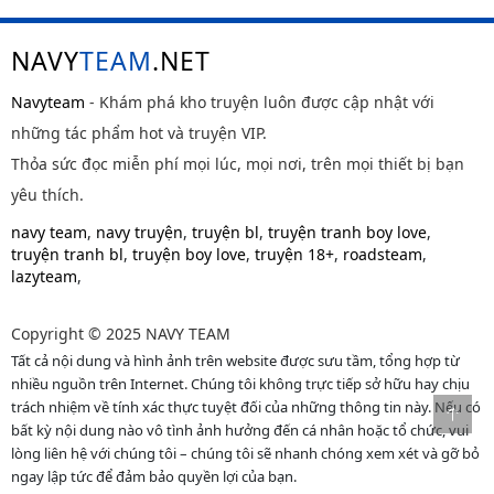
NAVY
TEAM
.NET
Navyteam
- Khám phá kho truyện luôn được cập nhật với
những tác phẩm hot và truyện VIP.
Thỏa sức đọc miễn phí mọi lúc, mọi nơi, trên mọi thiết bị bạn
yêu thích.
navy team
,
navy truyện
,
truyện bl
,
truyện tranh boy love
,
truyện tranh bl
,
truyện boy love
,
truyện 18+
,
roadsteam
,
lazyteam
,
Copyright © 2025 NAVY TEAM
Tất cả nội dung và hình ảnh trên website được sưu tầm, tổng hợp từ
nhiều nguồn trên Internet. Chúng tôi không trực tiếp sở hữu hay chịu
trách nhiệm về tính xác thực tuyệt đối của những thông tin này. Nếu có
bất kỳ nội dung nào vô tình ảnh hưởng đến cá nhân hoặc tổ chức, vui
lòng liên hệ với chúng tôi – chúng tôi sẽ nhanh chóng xem xét và gỡ bỏ
ngay lập tức để đảm bảo quyền lợi của bạn.