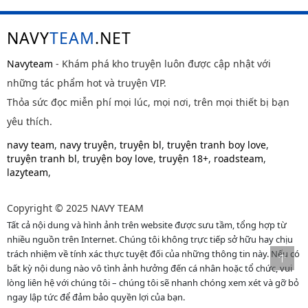
NAVY
TEAM
.NET
Navyteam
- Khám phá kho truyện luôn được cập nhật với
những tác phẩm hot và truyện VIP.
Thỏa sức đọc miễn phí mọi lúc, mọi nơi, trên mọi thiết bị bạn
yêu thích.
navy team
,
navy truyện
,
truyện bl
,
truyện tranh boy love
,
truyện tranh bl
,
truyện boy love
,
truyện 18+
,
roadsteam
,
lazyteam
,
Copyright © 2025 NAVY TEAM
Tất cả nội dung và hình ảnh trên website được sưu tầm, tổng hợp từ
nhiều nguồn trên Internet. Chúng tôi không trực tiếp sở hữu hay chịu
trách nhiệm về tính xác thực tuyệt đối của những thông tin này. Nếu có
bất kỳ nội dung nào vô tình ảnh hưởng đến cá nhân hoặc tổ chức, vui
lòng liên hệ với chúng tôi – chúng tôi sẽ nhanh chóng xem xét và gỡ bỏ
ngay lập tức để đảm bảo quyền lợi của bạn.