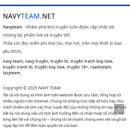
NAVY
TEAM
.NET
Navyteam
- Khám phá kho truyện luôn được cập nhật với
những tác phẩm hot và truyện VIP.
Thỏa sức đọc miễn phí mọi lúc, mọi nơi, trên mọi thiết bị bạn
yêu thích.
navy team
,
navy truyện
,
truyện bl
,
truyện tranh boy love
,
truyện tranh bl
,
truyện boy love
,
truyện 18+
,
roadsteam
,
lazyteam
,
Copyright © 2025 NAVY TEAM
Tất cả nội dung và hình ảnh trên website được sưu tầm, tổng hợp từ
nhiều nguồn trên Internet. Chúng tôi không trực tiếp sở hữu hay chịu
trách nhiệm về tính xác thực tuyệt đối của những thông tin này. Nếu có
bất kỳ nội dung nào vô tình ảnh hưởng đến cá nhân hoặc tổ chức, vui
lòng liên hệ với chúng tôi – chúng tôi sẽ nhanh chóng xem xét và gỡ bỏ
ngay lập tức để đảm bảo quyền lợi của bạn.