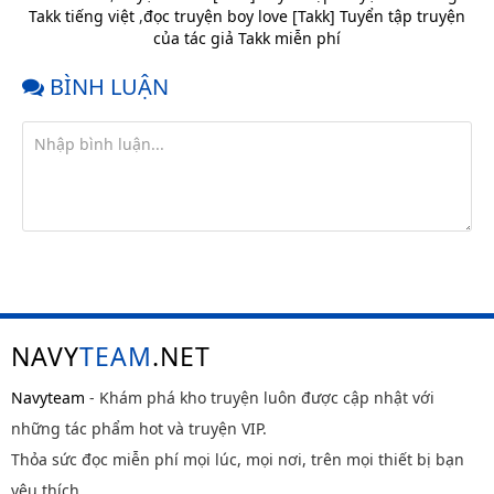
trước
Takk tiếng việt
,
đọc truyện boy love [Takk] Tuyển tập truyện
Chap 19
11 tháng
của tác giả Takk miễn phí
trước
BÌNH LUẬN
Chap 18
11 tháng
trước
Chap 17
11 tháng
trước
Chap 16
11 tháng
trước
Chap 15
11 tháng
trước
Chap 14
11 tháng
trước
NAVY
TEAM
.NET
Chap 13
11 tháng
trước
Navyteam
- Khám phá kho truyện luôn được cập nhật với
những tác phẩm hot và truyện VIP.
Chap 12
11 tháng
trước
Thỏa sức đọc miễn phí mọi lúc, mọi nơi, trên mọi thiết bị bạn
Chap 11
11 tháng
yêu thích.