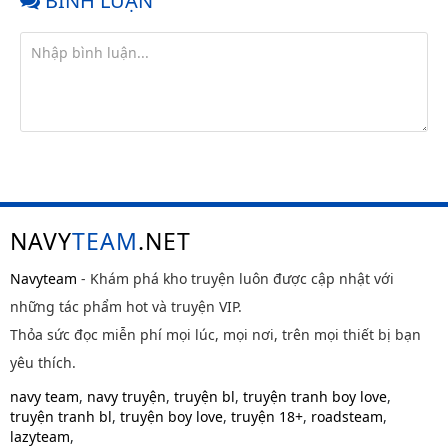
BÌNH LUẬN
NAVY
TEAM
.NET
Navyteam
- Khám phá kho truyện luôn được cập nhật với
những tác phẩm hot và truyện VIP.
Thỏa sức đọc miễn phí mọi lúc, mọi nơi, trên mọi thiết bị bạn
yêu thích.
navy team
,
navy truyện
,
truyện bl
,
truyện tranh boy love
,
truyện tranh bl
,
truyện boy love
,
truyện 18+
,
roadsteam
,
lazyteam
,