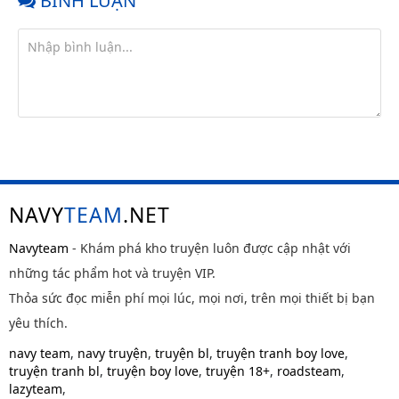
BÌNH LUẬN
NAVY
TEAM
.NET
Navyteam
- Khám phá kho truyện luôn được cập nhật với
những tác phẩm hot và truyện VIP.
Thỏa sức đọc miễn phí mọi lúc, mọi nơi, trên mọi thiết bị bạn
yêu thích.
navy team
,
navy truyện
,
truyện bl
,
truyện tranh boy love
,
truyện tranh bl
,
truyện boy love
,
truyện 18+
,
roadsteam
,
lazyteam
,