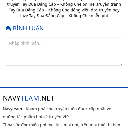
truyện Tay Đua Đẳng Cấp – Không Che online
,
truyện tranh
Chap 12
11 tháng
Tay Đua Đẳng Cấp – Không Che tiếng việt
,
đọc truyện boy
trước
love Tay Đua Đẳng Cấp – Không Che miễn phí
Chap 11
11 tháng
trước
BÌNH LUẬN
Chap 10
11 tháng
trước
Chap 9
11 tháng
trước
Chap 8
11 tháng
trước
Chap 7
11 tháng
trước
Chap 6
11 tháng
NAVY
TEAM
.NET
trước
Chap 5
11 tháng
Navyteam
- Khám phá kho truyện luôn được cập nhật với
trước
những tác phẩm hot và truyện VIP.
Chap 4
11 tháng
Thỏa sức đọc miễn phí mọi lúc, mọi nơi, trên mọi thiết bị bạn