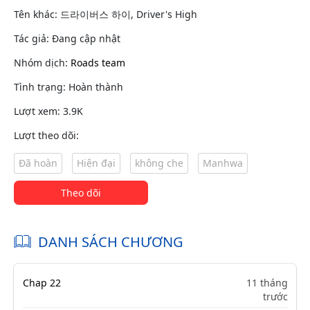
Tên khác: 드라이버스 하이, Driver's High
Tác giả: Đang cập nhật
Nhóm dịch:
Roads team
Tình trạng: Hoàn thành
Lượt xem: 3.9K
Lượt theo dõi:
Đã hoàn
Hiện đại
không che
Manhwa
Theo dõi
DANH SÁCH CHƯƠNG
Chap 22
11 tháng
trước