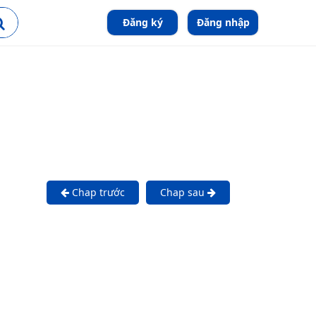
Đăng ký
Đăng nhập
Chap trước
Chap sau