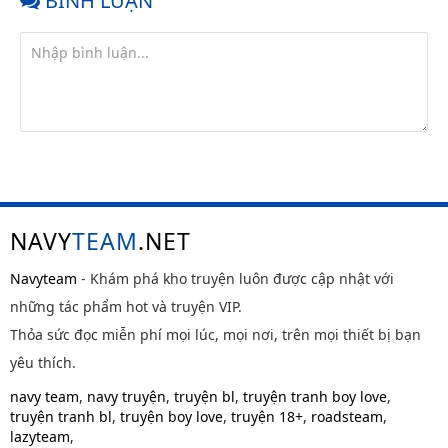
BÌNH LUẬN
NAVY
TEAM
.NET
Navyteam
- Khám phá kho truyện luôn được cập nhật với
những tác phẩm hot và truyện VIP.
Thỏa sức đọc miễn phí mọi lúc, mọi nơi, trên mọi thiết bị bạn
yêu thích.
navy team
,
navy truyện
,
truyện bl
,
truyện tranh boy love
,
truyện tranh bl
,
truyện boy love
,
truyện 18+
,
roadsteam
,
lazyteam
,