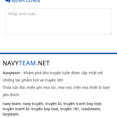
BÌNH LUẬN
NAVY
TEAM
.NET
Navyteam
- Khám phá kho truyện luôn được cập nhật với
những tác phẩm hot và truyện VIP.
Thỏa sức đọc miễn phí mọi lúc, mọi nơi, trên mọi thiết bị bạn
yêu thích.
navy team
,
navy truyện
,
truyện bl
,
truyện tranh boy love
,
truyện tranh bl
,
truyện boy love
,
truyện 18+
,
roadsteam
,
lazyteam
,