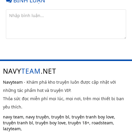
BÌNH LUẬN
NAVY
TEAM
.NET
Navyteam
- Khám phá kho truyện luôn được cập nhật với
những tác phẩm hot và truyện VIP.
Thỏa sức đọc miễn phí mọi lúc, mọi nơi, trên mọi thiết bị bạn
yêu thích.
navy team
,
navy truyện
,
truyện bl
,
truyện tranh boy love
,
truyện tranh bl
,
truyện boy love
,
truyện 18+
,
roadsteam
,
lazyteam
,