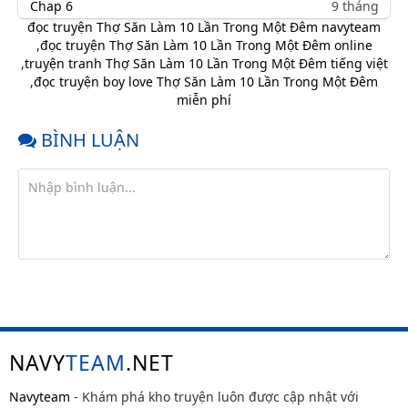
Chap 6
9 tháng
trước
đọc truyện Thợ Săn Làm 10 Lần Trong Một Đêm navyteam
,
đọc truyện Thợ Săn Làm 10 Lần Trong Một Đêm online
Chap 5
9 tháng
,
truyện tranh Thợ Săn Làm 10 Lần Trong Một Đêm tiếng việt
trước
,
đọc truyện boy love Thợ Săn Làm 10 Lần Trong Một Đêm
Chap 4
9 tháng
miễn phí
trước
BÌNH LUẬN
Chap 3
9 tháng
trước
Chap 2
9 tháng
trước
Chap 1
9 tháng
trước
NAVY
TEAM
.NET
Navyteam
- Khám phá kho truyện luôn được cập nhật với