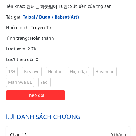
Tên khác: 헌터는 하룻밤에 10번; Sức bền của thợ săn
Tác giả:
Tajoal / Dugo / Babsot(Art)
Nhóm dịch:
Truyện Tini
Tình trạng: Hoàn thành
Lượt xem: 2.7K
Lượt theo dõi: 0
18+
Boylove
Hentai
Hiện đại
Huyền ảo
Manhwa BL
Yaoi
Theo dõi
DANH SÁCH CHƯƠNG
Chap 15
9 tháng