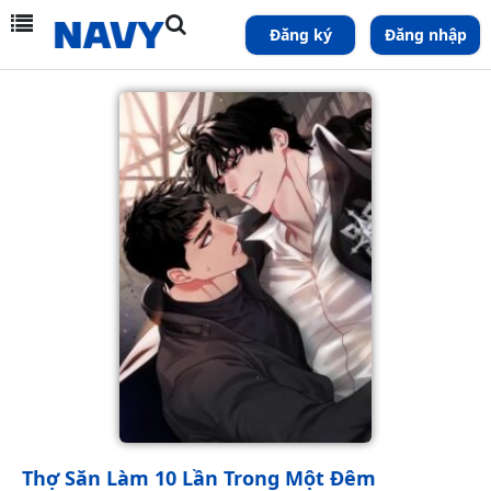
Đăng ký
Đăng nhập
Thợ Săn Làm 10 Lần Trong Một Đêm