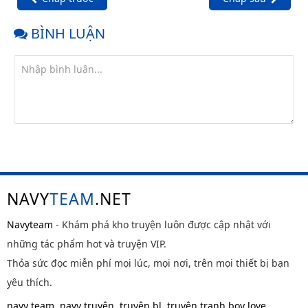
BÌNH LUẬN
NAVY
TEAM
.NET
Navyteam
- Khám phá kho truyện luôn được cập nhật với
những tác phẩm hot và truyện VIP.
Thỏa sức đọc miễn phí mọi lúc, mọi nơi, trên mọi thiết bị bạn
yêu thích.
navy team
,
navy truyện
,
truyện bl
,
truyện tranh boy love
,