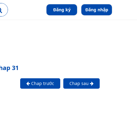
Đăng ký
Đăng nhập
hap 31
Chap trước
Chap sau