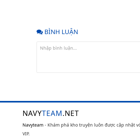
BÌNH LUẬN
NAVY
TEAM
.NET
Navyteam
- Khám phá kho truyện luôn được cập nhật v
VIP.