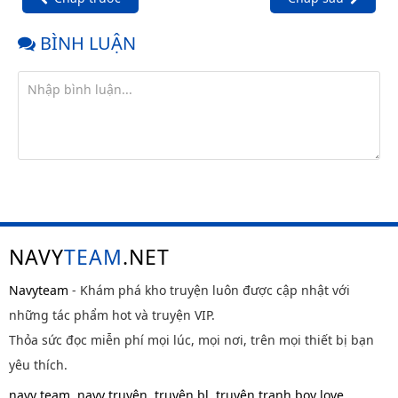
BÌNH LUẬN
NAVY
TEAM
.NET
Navyteam
- Khám phá kho truyện luôn được cập nhật với
những tác phẩm hot và truyện VIP.
Thỏa sức đọc miễn phí mọi lúc, mọi nơi, trên mọi thiết bị bạn
yêu thích.
navy team
,
navy truyện
,
truyện bl
,
truyện tranh boy love
,