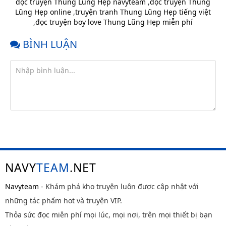
trước
đọc truyện Thung Lũng Hẹp navyteam
,
đọc truyện Thung
Lũng Hẹp online
,
truyện tranh Thung Lũng Hẹp tiếng việt
Chap 16
2 tháng
,
đọc truyện boy love Thung Lũng Hẹp miễn phí
trước
Chap 15
2 tháng
BÌNH LUẬN
trước
Chap 14
2 tháng
trước
Chap 13
2 tháng
trước
Chap 12
2 tháng
trước
Chap 11
2 tháng
trước
NAVY
TEAM
.NET
Chap 10
2 tháng
trước
Navyteam
- Khám phá kho truyện luôn được cập nhật với
Chap 9
2 tháng
những tác phẩm hot và truyện VIP.
trước
Thỏa sức đọc miễn phí mọi lúc, mọi nơi, trên mọi thiết bị bạn
Chap 8
2 tháng