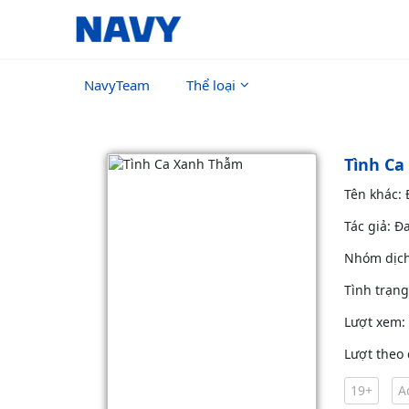
NavyTeam
Thể loại
Tình C
Tên khác:
Tác giả: Đ
Nhóm dịc
Tình trạn
Lượt xem:
Lượt theo 
19+
A