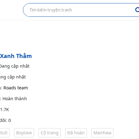
a Xanh Thẫm
 Đang cập nhật
ang cập nhật
h:
Roads team
g: Hoàn thành
 1.7K
dõi: 0
dult
Boylove
Cổ trang
Đã hoàn
Manhwa