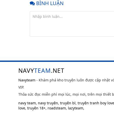
BÌNH LUẬN
NAVY
TEAM
.NET
Navyteam
- Khám phá kho truyện luôn được cập nhật v
VIP.
Thỏa sức đọc miễn phí mọi lúc, mọi nơi, trên mọi thiết b
navy team
,
navy truyện
,
truyện bl
,
truyện tranh boy lov
love
,
truyện 18+
,
roadsteam
,
lazyteam
,