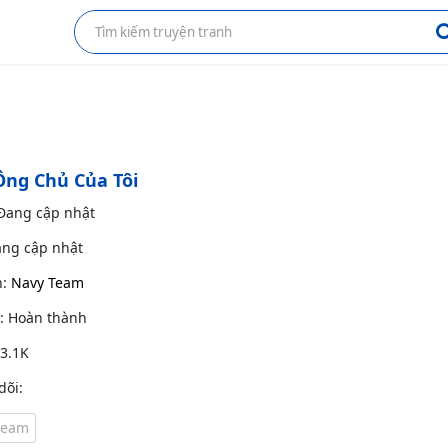
Ông Chủ Của Tôi
 Đang cập nhật
ang cập nhật
h:
Navy Team
g: Hoàn thành
 3.1K
dõi:
team