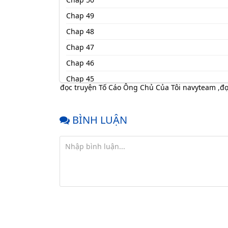
Chap 49
Chap 48
Chap 47
Chap 46
Chap 45
đọc truyện Tố Cáo Ông Chủ Của Tôi navyteam
,
đọ
Chap 44
Chap 43
BÌNH LUẬN
Chap 42
Chap 41
Chap 40
Chap 39
Chap 38
Chap 37
Chap 36