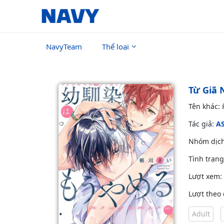
NavyTeam
Thể loại
Từ Giã 
Tên khác
Tác giả:
A
Nhóm dịc
Tình trạn
Lượt xem:
Lượt theo 
Adult