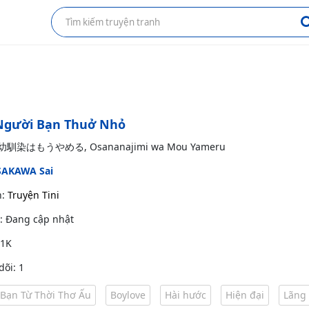
Người Bạn Thuở Nhỏ
: 幼馴染はもうやめる, Osananajimi wa Mou Yameru
SAKAWA Sai
h:
Truyện Tini
g: Đang cập nhật
 1K
dõi: 1
Bạn Từ Thời Thơ Ấu
Boylove
Hài hước
Hiện đại
Lãng