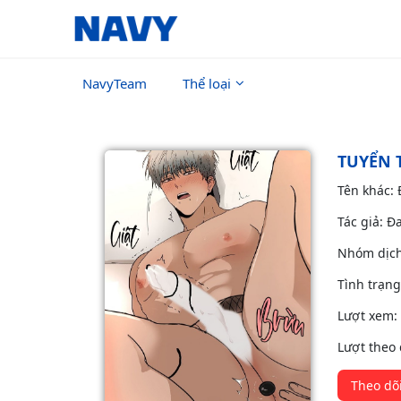
NavyTeam
Thể loại
TUYỂN 
Tên khác:
Tác giả: Đ
Nhóm dịc
Tình trạn
Lượt xem:
Lượt theo 
Theo dõ