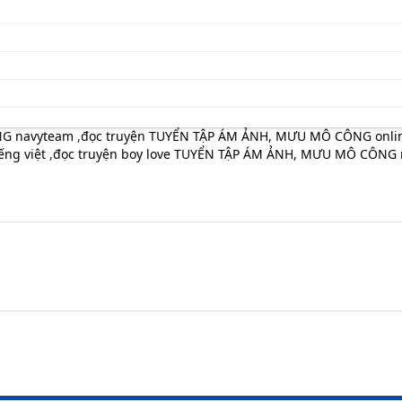
NG navyteam
,
đọc truyện TUYỂN TẬP ÁM ẢNH, MƯU MÔ CÔNG onli
ếng việt
,
đọc truyện boy love TUYỂN TẬP ÁM ẢNH, MƯU MÔ CÔNG 