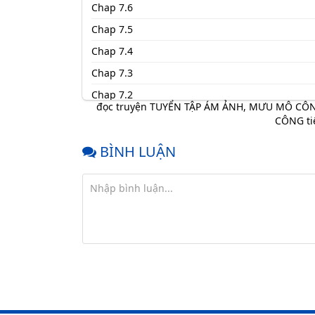
Chap 7.6
Chap 7.5
Chap 7.4
Chap 7.3
Chap 7.2
đọc truyện TUYỂN TẬP ÁM ẢNH, MƯU MÔ CÔ
Chap 7.1
CÔNG ti
Chap 6.5
BÌNH LUẬN
Chap 6.4
Chap 6.3
Chap 6.2
Chap 6.1
Chap 5.4
Chap 5.3
Chap 5.2
Chap 5.1