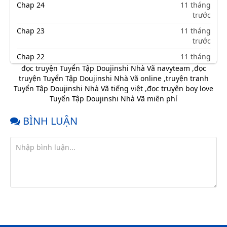
Chap 24
11 tháng
trước
Chap 23
11 tháng
trước
Chap 22
11 tháng
trước
đọc truyện Tuyển Tập Doujinshi Nhà Vã navyteam
,
đọc
truyện Tuyển Tập Doujinshi Nhà Vã online
,
truyện tranh
Chap 21
11 tháng
Tuyển Tập Doujinshi Nhà Vã tiếng việt
,
đọc truyện boy love
trước
Tuyển Tập Doujinshi Nhà Vã miễn phí
Chap 20
11 tháng
trước
BÌNH LUẬN
Chap 19
11 tháng
trước
Chap 18
11 tháng
trước
Chap 17
11 tháng
trước
Chap 16
11 tháng
trước