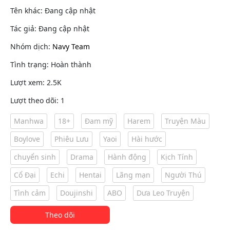
Tên khác: Đang cập nhật
Tác giả: Đang cập nhật
Nhóm dịch:
Navy Team
Tình trạng: Hoàn thành
Lượt xem: 2.5K
Lượt theo dõi: 1
Manhwa
18+
Đam mỹ
Harem
Truyện Màu
Boylove
Phiêu Lưu
Yaoi
Hài hước
chuyển sinh
Drama
Hành động
Kịch Tính
Cổ Đại
Echi
Hentai
Lãng mạn
Người Thú
Tình cảm
Doujinshi
ABO
Dưa Leo Truyện
Theo dõi