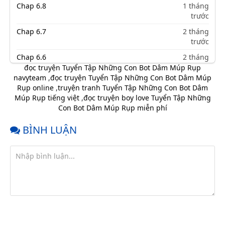
Chap 6.8
1 tháng
trước
Chap 6.7
2 tháng
trước
Chap 6.6
2 tháng
trước
đọc truyện Tuyển Tập Những Con Bot Dâm Múp Rụp
navyteam
,
đọc truyện Tuyển Tập Những Con Bot Dâm Múp
Chap 6.5
2 tháng
Rụp online
,
truyện tranh Tuyển Tập Những Con Bot Dâm
trước
Múp Rụp tiếng việt
,
đọc truyện boy love Tuyển Tập Những
Con Bot Dâm Múp Rụp miễn phí
Chap 6.4
2 tháng
trước
BÌNH LUẬN
Chap 6.3
2 tháng
trước
Chap 6.2
2 tháng
trước
Chap 6.1
2 tháng
trước
Chap 5.9
2 tháng
trước