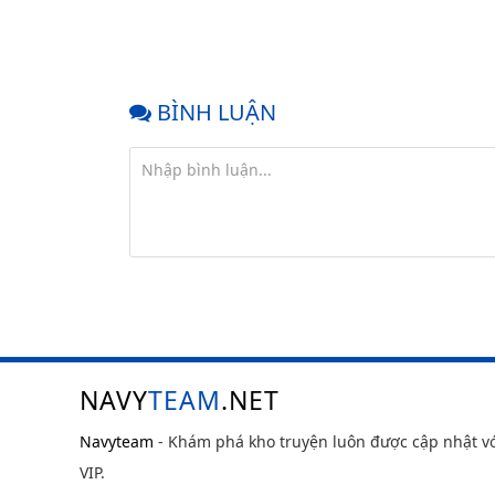
BÌNH LUẬN
NAVY
TEAM
.NET
Navyteam
- Khám phá kho truyện luôn được cập nhật v
VIP.