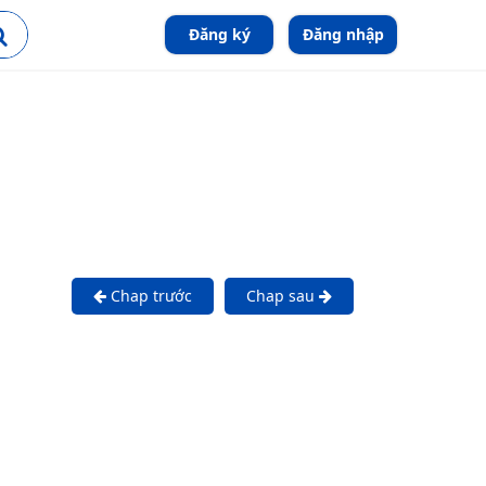
Đăng ký
Đăng nhập
Chap trước
Chap sau