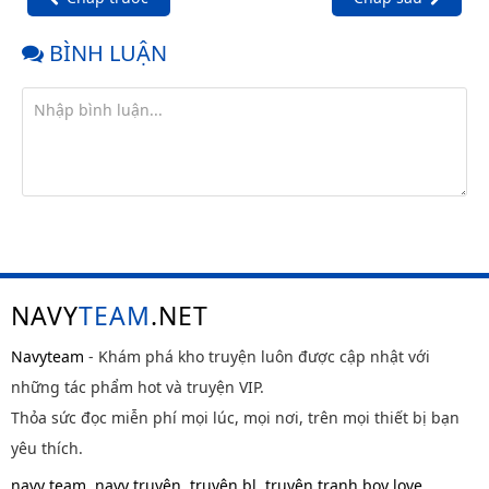
BÌNH LUẬN
NAVY
TEAM
.NET
Navyteam
- Khám phá kho truyện luôn được cập nhật với
những tác phẩm hot và truyện VIP.
Thỏa sức đọc miễn phí mọi lúc, mọi nơi, trên mọi thiết bị bạn
yêu thích.
navy team
,
navy truyện
,
truyện bl
,
truyện tranh boy love
,