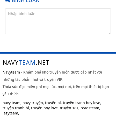
BÌNH LUẬN
NAVY
TEAM
.NET
Navyteam
- Khám phá kho truyện luôn được cập nhật với
những tác phẩm hot và truyện VIP.
Thỏa sức đọc miễn phí mọi lúc, mọi nơi, trên mọi thiết bị bạn
yêu thích.
navy team
,
navy truyện
,
truyện bl
,
truyện tranh boy love
,
truyện tranh bl
,
truyện boy love
,
truyện 18+
,
roadsteam
,
lazyteam
,